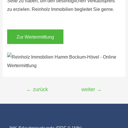
Seite zu haben, um den bestmöglichen Verkaufspreis
zu erzielen. Reinholz Immobilien begleitet Sie gerne.
Zur Wertermittlung
Beitragsnavigation
←
zurück
weiter
→
–
IHK-Erlaubnisurkunde (PDF 0,1Mb)