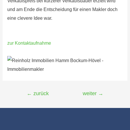
Verkaufspreis bei kürzerer Verkaufsdauer erzielt wird
und am Ende die Entscheidung für einen Makler doch
eine clevere Idee war.
zur Kontaktaufnahme
Beitragsnavigation
←
zurück
weiter
→